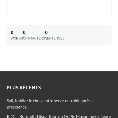
0
0
0
WORDS
CHARACTERS
SENTENCES
PLUS RÉCENTS
Sall, Kabila : le choix entre servir et trahir après la
présidence.
RDC – Burundi : Disparition du Dr Pie Masumbuko, figure