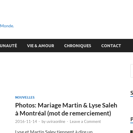
u Monde.
UNAUTÉ
VIE & AMOUR
CHRONIQUES
CONTACT
NOUVELLES
Photos: Mariage Martin & Lyse Saleh
à Montréal (mot de remerciement)
2016-11-14
-
by
uviraonline
-
Leave a Comment
Lyse et Martin Saley tiennent à dire un