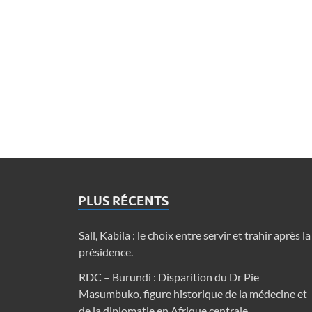
PLUS RÉCENTS
Sall, Kabila : le choix entre servir et trahir après la
présidence.
RDC – Burundi : Disparition du Dr Pie
Masumbuko, figure historique de la médecine et
de la diplomatie en Afrique centrale