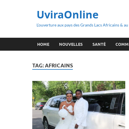
UviraOnline
L’ouverture aux pays des Grands Lacs Africains & a
HOME
NOUVELLES
SANTÉ
COMM
TAG:
AFRICAINS