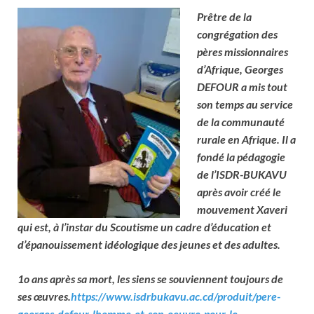
Prêtre de la
congrégation des
pères missionnaires
d’Afrique, Georges
DEFOUR a mis tout
son temps au service
de la communauté
rurale en Afrique. Il a
fondé la pédagogie
de l’ISDR-BUKAVU
après avoir créé le
mouvement Xaveri
qui est, à l’instar du Scoutisme un cadre d’éducation et
d’épanouissement idéologique des jeunes et des adultes.
1o ans après sa mort, les siens se souviennent toujours de
ses œuvres.
https://www.isdrbukavu.ac.cd/produit/pere-
georges-defour-lhomme-et-son-oeuvre-pour-le-