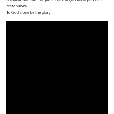
reste suivra..
To God alone be the glory