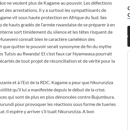
âce ne veulent plus de Kagame au pouvoir. Les défections
 et des arrestations. Il y a surtout les sympathisants de
ame vit sous haute protection en Afrique du Sud. Ses
p de hauts gradés de l’armée rwandaise de se préparer à en
terne sort timidement du silence et les têtes risquent de
 Museveni connaît bien le caractère caméléon des
t que quitter le pouvoir serait synonyme de fin du mythe
des Tutsis au Rwanda! Et c’est faux car Nyamwasa pourrait
écartés de tout projet de réconciliation et de vérité pour la
zanie et à l’Est de la RDC. Kagame a peur que Nkurunziza
ilité qu’il lui a manifestée depuis le début de la crise.
naces qui sont de plus en plus dénoncées contre Bujumbura.
 Burundi pour provoquer les réactions sous forme de tueries
. Il espère y arriver s’il tuait Nkurunziza. A bon