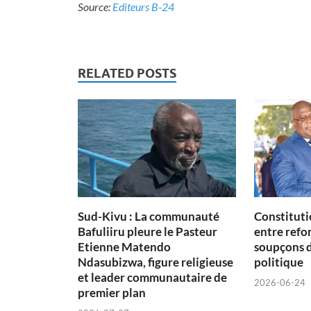
Source:
Editeurs B-24
RELATED POSTS
Sud-Kivu : La communauté
Constituti
Bafuliiru pleure le Pasteur
entre refon
Etienne Matendo
soupçons 
Ndasubizwa, figure religieuse
politique
et leader communautaire de
2026-06-24
premier plan