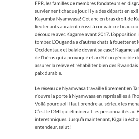
FPR, les familles de membres fondateurs en disgr
surviennent chaque jour. Il y a des départs en exil
Kayumba Nyamwasa! Cet ancien bras droit de Kag
lieutenants auraient réussi à convaincre beaucou
découdre avec Kagame avant 2017. L’opposition in
tomber. L’Ouganda a d’autres chats à fouetter et
Occidentaux et balaie devant sa case! Kagame sai
de l’héros qui a provoqué et arrêté un génocide 
assurer la relève et réhabiliter bien des Rwandais 
paix durable.
Le réseau de Nyamwasa travaille librement en Tan
n’ouvre la porte à Nyamwasa en représailles à l’host
Voilà pourquoi il faut prendre au sérieux les me
C’est le DMI qui éliminerait les personnalités au
interethniques. Jusqu’à maintenant, Kigali a échoué
entendeur, salut!