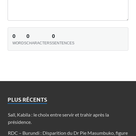
0
0
0
WORDS
CHARACTERS
SENTENCES
PLUS RÉCENTS
Sall, Kabila : le choix entre servir et trahir après la
présidence.
RDC – Burundi : Disparition du Dr Pie Masumbuko, figure