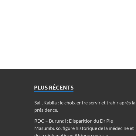
PLUS RÉCENTS
Sall, Kabila : le choix entre servir et trahir après la
présidence.
RDC – Burundi : Disparition du Dr Pie
Masumbuko, figure historique de la médecine et
de la diplomatie en Afrique centrale