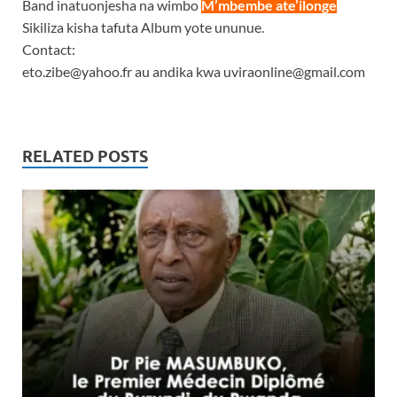
Band inatuonjesha na wimbo
M’mbembe ate’ilonge
.
Sikiliza kisha tafuta Album yote ununue.
Contact:
eto.zibe@yahoo.fr au andika kwa uviraonline@gmail.com
RELATED POSTS