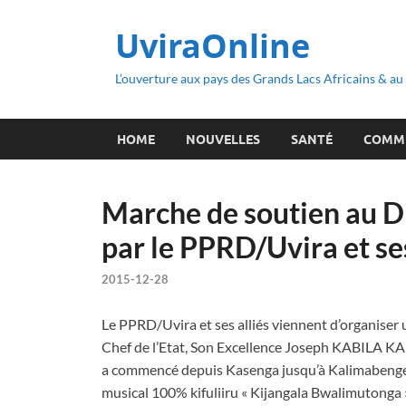
UviraOnline
L’ouverture aux pays des Grands Lacs Africains & a
HOME
NOUVELLES
SANTÉ
COMM
Marche de soutien au D
par le PPRD/Uvira et ses
2015-12-28
Le PPRD/Uvira et ses alliés viennent d’organiser 
Chef de l’Etat, Son Excellence Joseph KABILA K
a commencé depuis Kasenga jusqu’à Kalimabenge
musical 100% kifuliiru « Kijangala Bwalimutonga »