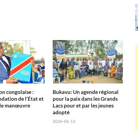
on congolaise :
Bukavu: Un agende régional
dation de l’État et
pour la paix dans les Grands
de manœuvre
Lacs pour et par les jeunes
adopté
2026-06-13