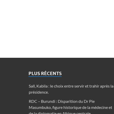
PLUS RÉCENTS
Sall, Kabila : le choix entre servir et trahir après la
présidence.
RDC – Burundi : Disparition du Dr Pie
Masumbuko, figure historique de la médecine et
de la diplomatie en Afrique centrale