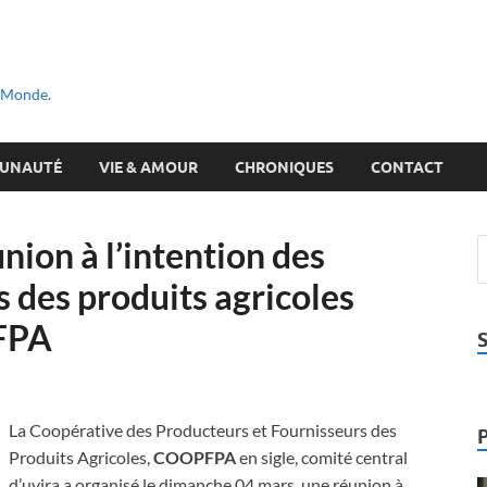
u Monde.
UNAUTÉ
VIE & AMOUR
CHRONIQUES
CONTACT
on à l’intention des
 des produits agricoles
FPA
La Coopérative des Producteurs et Fournisseurs des
Produits Agricoles,
COOPFPA
en sigle, comité central
d’uvira a organisé le dimanche 04 mars, une réunion à