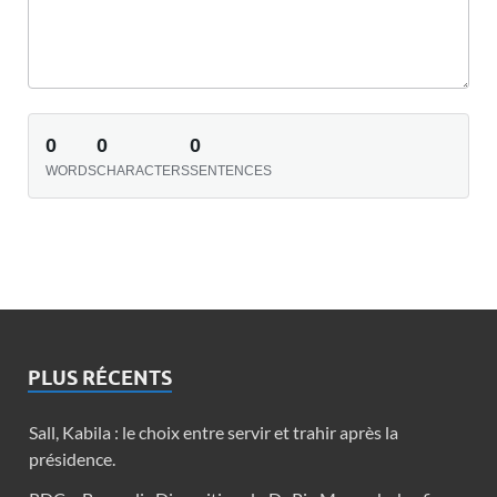
0
0
0
WORDS
CHARACTERS
SENTENCES
PLUS RÉCENTS
Sall, Kabila : le choix entre servir et trahir après la
présidence.