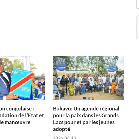
on congolaise :
Bukavu: Un agende régional
dation de l’État et
pour la paix dans les Grands
de manœuvre
Lacs pour et par les jeunes
adopté
2026-06-13