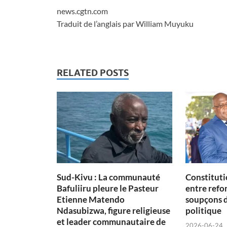
news.cgtn.com
Traduit de l’anglais par William Muyuku
RELATED POSTS
Sud-Kivu : La communauté
Constituti
Bafuliiru pleure le Pasteur
entre refon
Etienne Matendo
soupçons 
Ndasubizwa, figure religieuse
politique
et leader communautaire de
2026-06-24