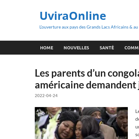
UviraOnline
L’ouverture aux pays des Grands Lacs Africains & a
HOME
NOUVELLES
SANTÉ
COMM
Les parents d’un congola
américaine demandent j
2022-04-24
L
d
u
s