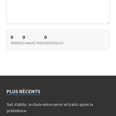
0
0
0
WORDS
CHARACTERS
SENTENCES
PLUS RÉCENTS
Sall, Kabila : le choix entre servir et trahir après la
présidence.