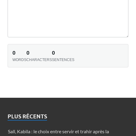
0
0
0
WORDS
CHARACTERS
SENTENCES
PLUS RÉCENTS
Sall, Kabila : le choix entre servir et trahir après la