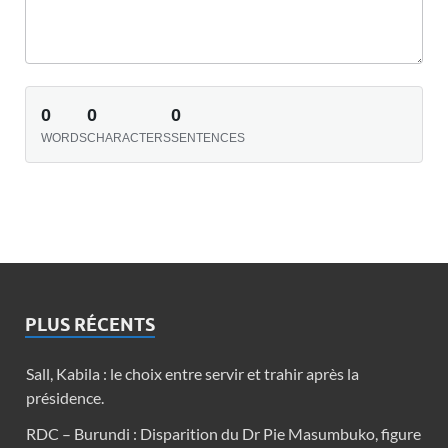
0
0
0
WORDS
CHARACTERS
SENTENCES
PLUS RÉCENTS
Sall, Kabila : le choix entre servir et trahir après la
présidence.
RDC – Burundi : Disparition du Dr Pie Masumbuko, figure