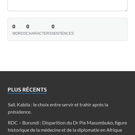
0
0
0
WORDS
CHARACTERS
SENTENCES
PLUS RÉCENTS
Sall, Kabila : le choix entre servir et trahir après la
présidence.
RDC – Burundi : Disparition du Dr Pie Masumbuko, figure
historique de la médecine et de la diplomatie en Afrique