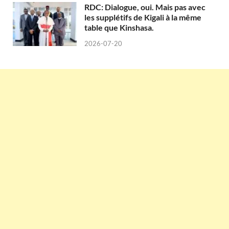
RDC: Dialogue, oui. Mais pas avec
les supplétifs de Kigali à la même
table que Kinshasa.
2026-07-20