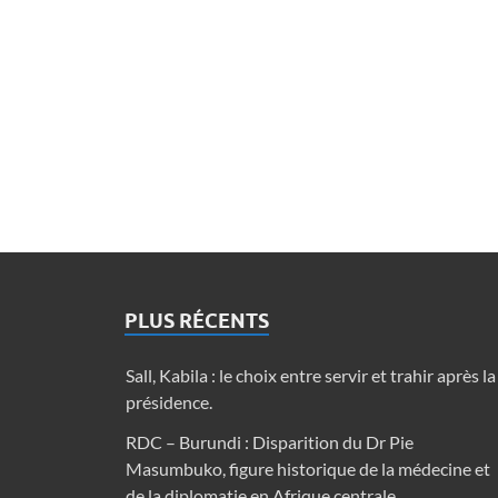
PLUS RÉCENTS
Sall, Kabila : le choix entre servir et trahir après la
présidence.
RDC – Burundi : Disparition du Dr Pie
Masumbuko, figure historique de la médecine et
de la diplomatie en Afrique centrale