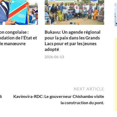
on congolaise :
Bukavu: Un agende régional
dation de l’État et
pour la paix dans les Grands
de manœuvre
Lacs pour et par les jeunes
adopté
2026-06-13
NEXT ARTICLE
6
Kavimvira-RDC: Le gouverneur Chishambo visite
la construction du pont.