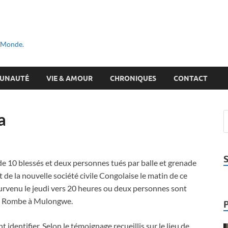
u Monde.
UNAUTÉ
VIE & AMOUR
CHRONIQUES
CONTACT
a
 de 10 blessés et deux personnes tués par balle et grenade
t de la nouvelle société civile Congolaise le matin de ce
 survenu le jeudi vers 20 heures ou deux personnes sont
ier Rombe à Mulongwe.
dentifier. Selon le témoignage recueillis sur le lieu de