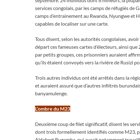
septembre. 24 individus dont 6 mineurs, la plupart
services congolais, par les camps de réfugiés d
camps d’entrainement au Rwanda, Nyungwe et Hig
capables de localiser sur une carte.
Tous disent, selon les autorités congolaises, avoir
départ ces fameuses cartes d’électeurs, ainsi que
par petits groupes, ces prisonniers auraient affirm
qu’ils étaient convoyés vers la rivière de Rusizi 
Trois autres individus ont été arrêtés dans la rég
et auraient assuré que d’autres infiltrés burunda
banyamulenge.
L’ombre du M23
Deuxième coup de filet significatif, disent les ser
dont trois formellement identifiés comme M23, pa
Aldabert Rugamba, qui aurait notamment travaillé