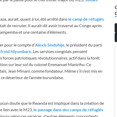
za, aurait, quant à lui, été arrêté dans
le camp de réfugiés
tait de recruter. Il aurait dit avoir traversé au Congo après
rampemba et une centaine d’éléments.
ler pour le compte d’
Alexis Sinduhije
, le président du parti
efroid Niyombare
. Les services congolais pensent
 forces patriotiques révolutionnaires, actif dans la forêt
ation sur leur sol du colonel Emmanuel Maniriho. Ce
ais, Jean Minani, comme fondateur. Même s’il s’est mis en
mé ce déserteur de l’armée burundaise.
it aucun doute que le Rwanda est impliqué dans la création de
e lien avec le M23,
le passage dans des camps de réfugiés
jours selon ces services, d’autres éléments concordants.