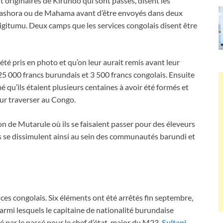
 originaires de Kirundo qui sont passés, disent les
e Gashora ou de Mahama avant d’être envoyés dans deux
itumu. Deux camps que les services congolais disent être
 été pris en photo et qu’on leur aurait remis avant leur
 25 000 francs burundais et 3 500 francs congolais. Ensuite
é qu’ils étaient plusieurs centaines à avoir été formés et
pour traverser au Congo.
ion de Mutarule où ils se faisaient passer pour des éleveurs
is se dissimulent ainsi au sein des communautés barundi et
vices congolais. Six éléments ont été arrêtés fin septembre,
rmi lesquels le capitaine de nationalité burundaise
 par le passé pour le chef d’état-major du M23,
Sultani