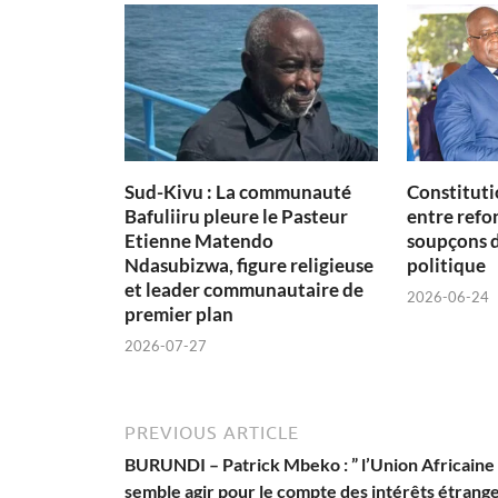
Sud-Kivu : La communauté
Constituti
Bafuliiru pleure le Pasteur
entre refon
Etienne Matendo
soupçons 
Ndasubizwa, figure religieuse
politique
et leader communautaire de
2026-06-24
premier plan
2026-07-27
PREVIOUS ARTICLE
BURUNDI – Patrick Mbeko : ” l’Union Africaine
semble agir pour le compte des intérêts étrange