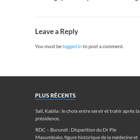
Leave a Reply
You must be
logged in
to post a comment.
PLUS RÉCENTS
Sall, Kabila : le choix entre servir et trahir après la
présidence.
RDC – Burundi : Disparition du Dr Pie
Masumbuko, figure historique de la médecine et