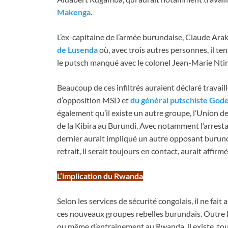
Makenga
.
L’ex-capitaine de l’armée burundaise, Claude Araka
de Lusenda
où, avec trois autres personnes, il ten
le putsch manqué avec le colonel Jean-Marie Nti
Beaucoup de ces infiltrés auraient déclaré travail
d’opposition MSD et
du général putschiste God
également qu’il existe un autre groupe, l’Union des
de la Kibira au Burundi. Avec notamment l’arrest
dernier aurait impliqué un autre opposant burund
retrait, il serait toujours en contact, aurait affir
L’implication du Rwanda
Selon les services de sécurité congolais, il ne fa
ces nouveaux groupes rebelles burundais. Outre l
ou même d’entrainement au Rwanda, il existe, tou