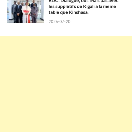
RDC: Dialogue, oui. Mais pas avec
les supplétifs de Kigali à la même
table que Kinshasa.
2026-07-20