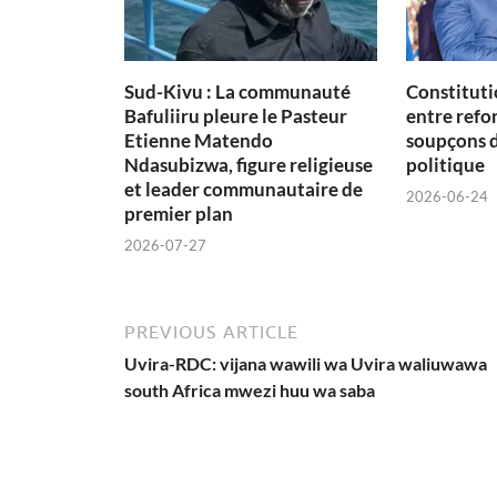
Sud-Kivu : La communauté
Constituti
Bafuliiru pleure le Pasteur
entre refon
Etienne Matendo
soupçons 
Ndasubizwa, figure religieuse
politique
et leader communautaire de
2026-06-24
premier plan
2026-07-27
PREVIOUS ARTICLE
Uvira-RDC: vijana wawili wa Uvira waliuwawa
south Africa mwezi huu wa saba