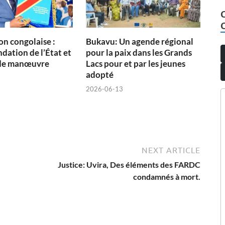
on congolaise :
Bukavu: Un agende régional
dation de l’État et
pour la paix dans les Grands
de manœuvre
Lacs pour et par les jeunes
adopté
2026-06-13
NEXT ARTICLE
Justice: Uvira, Des éléments des FARDC
condamnés à mort.