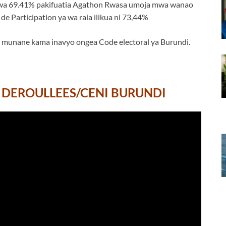
 kwa 69.41% pakifuatia Agathon Rwasa umoja mwa wanao
 Participation ya wa raia ilikua ni 73,44%
 munane kama inavyo ongea Code electoral ya Burundi.
N DEROULLEES/CENI BURUNDI