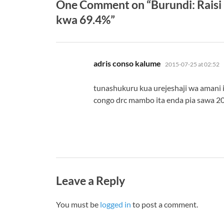
One Comment on “Burundi: Raisi
kwa 69.4%”
says:
adris conso kalume
2015-07-25 at 02:52
tunashukuru kua urejeshaji wa amani 
congo drc mambo ita enda pia sawa 20
Leave a Reply
You must be
logged in
to post a comment.