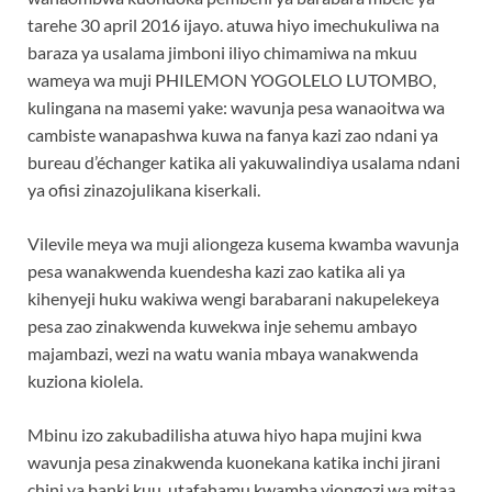
tarehe 30 april 2016 ijayo. atuwa hiyo imechukuliwa na
baraza ya usalama jimboni iliyo chimamiwa na mkuu
wameya wa muji PHILEMON YOGOLELO LUTOMBO,
kulingana na masemi yake: wavunja pesa wanaoitwa wa
cambiste wanapashwa kuwa na fanya kazi zao ndani ya
bureau d’échanger katika ali yakuwalindiya usalama ndani
ya ofisi zinazojulikana kiserkali.
Vilevile meya wa muji aliongeza kusema kwamba wavunja
pesa wanakwenda kuendesha kazi zao katika ali ya
kihenyeji huku wakiwa wengi barabarani nakupelekeya
pesa zao zinakwenda kuwekwa inje sehemu ambayo
majambazi, wezi na watu wania mbaya wanakwenda
kuziona kiolela.
Mbinu izo zakubadilisha atuwa hiyo hapa mujini kwa
wavunja pesa zinakwenda kuonekana katika inchi jirani
chini ya banki kuu. utafahamu kwamba viongozi wa mitaa