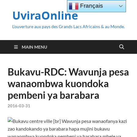
Français
UviraOnline
L’ouverture aux pays des Grands Lacs Africains & au Monde.
MAIN MENU
Bukavu-RDC: Wavunja pesa
wanaombwa kuondoka
pembeni ya barabara
2016-03-31
[br] Wavunja pesa wanaofanya kazi
zao kandokando ya barabara hapa mujini bukavu
wanaombwa kuondoka pembeni ya barabara mbele ya