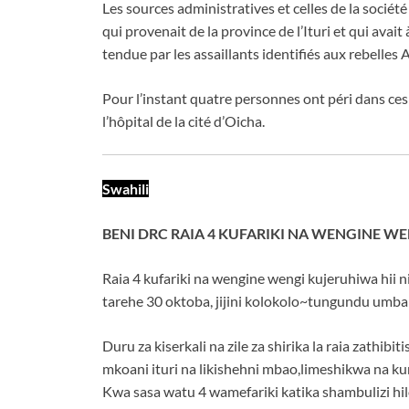
Les sources administratives et celles de la société
qui provenait de la province de l’Ituri et qui ava
tendue par les assaillants identifiés aux rebelles 
Pour l’instant quatre personnes ont péri dans ce
l’hôpital de la cité d’Oicha.
Swahili
BENI DRC RAIA 4 KUFARIKI NA WENGINE W
Raia 4 kufariki na wengine wengi kujeruhiwa hii n
tarehe 30 oktoba, jijini kolokolo~tungundu umba
Duru za kiserkali na zile za shirika la raia zathi
mkoani ituri na likishehni mbao,limeshikwa na ku
Kwa sasa watu 4 wamefariki katika shambulizi hi