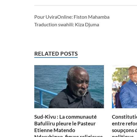
Pour UviraOnline: Fiston Mahamba
Traduction swahili: Kiza Djuma
RELATED POSTS
Sud-Kivu : La communauté
Constituti
Bafuliiru pleure le Pasteur
entre refon
Etienne Matendo
soupçons 
Ndasubizwa, figure religieuse
politique