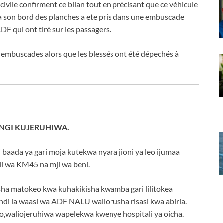
 civile confirment ce bilan tout en précisant que ce véhicule
it à son bord des planches a ete pris dans une embuscade
ADF qui ont tiré sur les passagers.
s embuscades alors que les blessés ont été dépechés à
ENGI KUJERUHIWA.
i baada ya gari moja kutekwa nyara jioni ya leo ijumaa
li wa KM45 na mji wa beni.
bitisha matokeo kwa kuhakikisha kwamba gari lilitokea
ndi la waasi wa ADF NALU waliorusha risasi kwa abiria.
lo,waliojeruhiwa wapelekwa kwenye hospitali ya oicha.