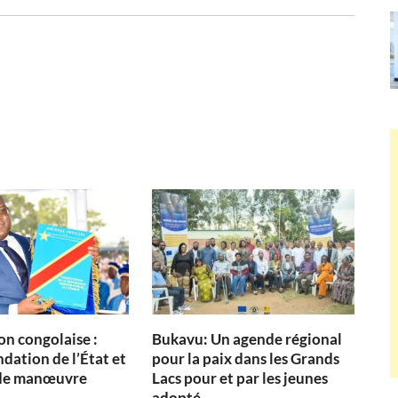
on congolaise :
Bukavu: Un agende régional
dation de l’État et
pour la paix dans les Grands
de manœuvre
Lacs pour et par les jeunes
adopté