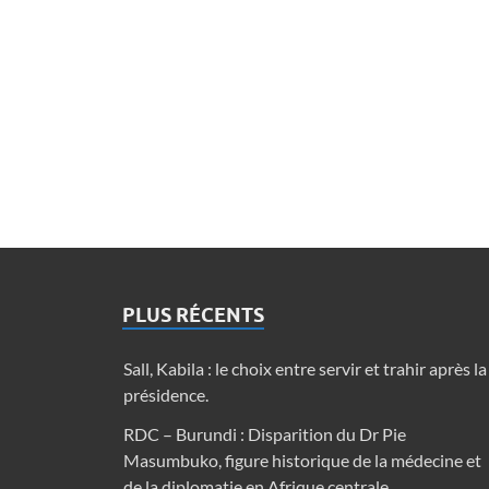
PLUS RÉCENTS
Sall, Kabila : le choix entre servir et trahir après la
présidence.
RDC – Burundi : Disparition du Dr Pie
Masumbuko, figure historique de la médecine et
de la diplomatie en Afrique centrale