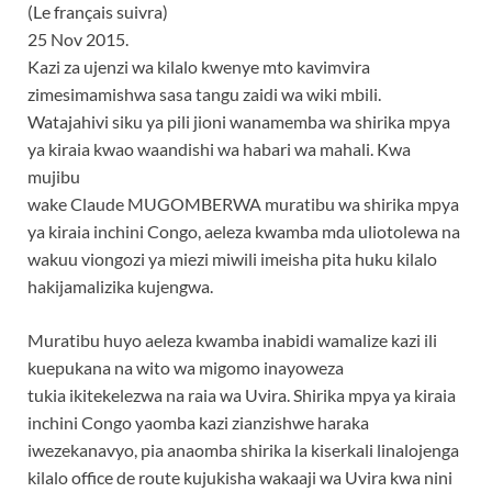
(Le français suivra)
25 Nov 2015.
Kazi za ujenzi wa kilalo kwenye mto kavimvira
zimesimamishwa sasa tangu zaidi wa wiki mbili.
Watajahivi siku ya pili jioni wanamemba wa shirika mpya
ya kiraia kwao waandishi wa habari wa mahali. Kwa
mujibu
wake Claude MUGOMBERWA muratibu wa shirika mpya
ya kiraia inchini Congo, aeleza kwamba mda uliotolewa na
wakuu viongozi ya miezi miwili imeisha pita huku kilalo
hakijamalizika kujengwa.
Muratibu huyo aeleza kwamba inabidi wamalize kazi ili
kuepukana na wito wa migomo inayoweza
tukia ikitekelezwa na raia wa Uvira. Shirika mpya ya kiraia
inchini Congo yaomba kazi zianzishwe haraka
iwezekanavyo, pia anaomba shirika la kiserkali linalojenga
kilalo office de route kujukisha wakaaji wa Uvira kwa nini