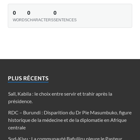
0
0
0
WORDS
CHARACTERS
SENTENCES
PLUS RÉCENTS
Sall, Kabila : le choix entre servir et trahir après la
présidence.
RDC – Burundi : Disparition du Dr Pie Masumbuko, figure
historique de la médecine et de la diplomatie en Afrique
centrale
Sud-Kivu : La communauté Bafuliiru pleure le Pasteur