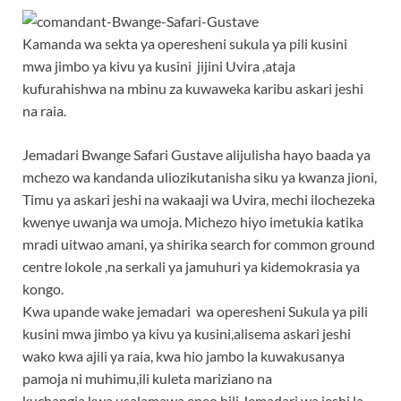
Kamanda wa sekta ya operesheni sukula ya pili kusini
mwa jimbo ya kivu ya kusini jijini Uvira ,ataja
kufurahishwa na mbinu za kuwaweka karibu askari jeshi
na raia.
Jemadari Bwange Safari Gustave alijulisha hayo baada ya
mchezo wa kandanda uliozikutanisha siku ya kwanza jioni,
Timu ya askari jeshi na wakaaji wa Uvira, mechi ilochezeka
kwenye uwanja wa umoja. Michezo hiyo imetukia katika
mradi uitwao amani, ya shirika search for common ground
centre lokole ,na serkali ya jamuhuri ya kidemokrasia ya
kongo.
Kwa upande wake jemadari wa operesheni Sukula ya pili
kusini mwa jimbo ya kivu ya kusini,alisema askari jeshi
wako kwa ajili ya raia, kwa hio jambo la kuwakusanya
pamoja ni muhimu,ili kuleta mariziano na
kuchangia kwa usalamawa eneo hili.Jemadari wa jeshi la