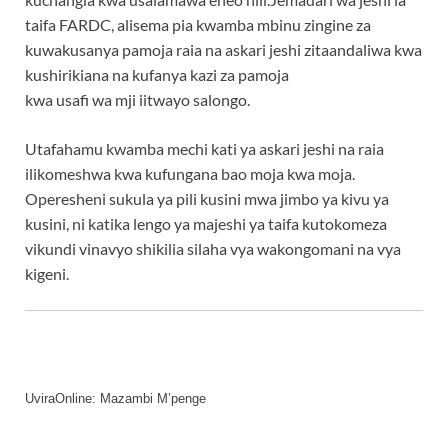
taifa FARDC, alisema pia kwamba mbinu zingine za
kuwakusanya pamoja raia na askari jeshi zitaandaliwa kwa
kushirikiana na kufanya kazi za pamoja
kwa usafi wa mji iitwayo salongo.
Utafahamu kwamba mechi kati ya askari jeshi na raia
ilikomeshwa kwa kufungana bao moja kwa moja.
Operesheni sukula ya pili kusini mwa jimbo ya kivu ya
kusini, ni katika lengo ya majeshi ya taifa kutokomeza
vikundi vinavyo shikilia silaha vya wakongomani na vya
kigeni.
UviraOnline: Mazambi M’penge