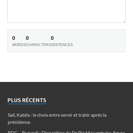
0
0
0
WORDS
CHARACTERS
SENTENCES
PLUS RÉCENTS
Sall, Kabila : le choix entre servir et trahir après la
présidence.
RDC – Burundi : Disparition du Dr Pie Masumbuko, figure