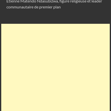
Etienne Matendo Ndasubizwa, figure religieuse et leader
communautaire de premier plan