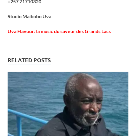
+257 71710320
Studio Maibobo Uva
Uva Flavour: la music du saveur des Grands Lacs
RELATED POSTS