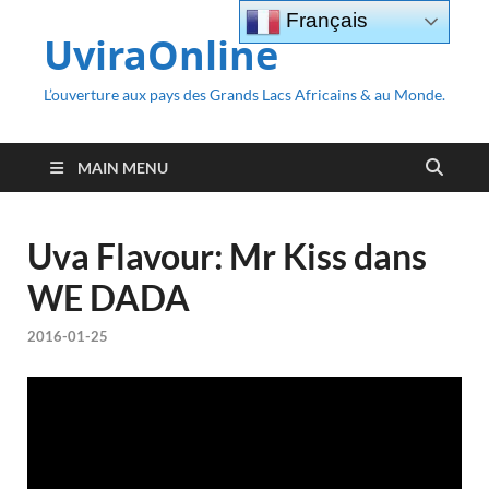
Français
UviraOnline
L’ouverture aux pays des Grands Lacs Africains & au Monde.
MAIN MENU
Uva Flavour: Mr Kiss dans
WE DADA
2016-01-25