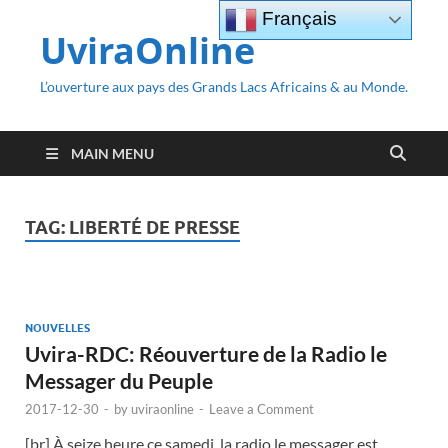
Français
UviraOnline
L’ouverture aux pays des Grands Lacs Africains & au Monde.
MAIN MENU
TAG:
LIBERTÉ DE PRESSE
NOUVELLES
Uvira-RDC: Réouverture de la Radio le
Messager du Peuple
2017-12-30
-
by
uviraonline
-
Leave a Comment
[br] À seize heure ce samedi, la radio le messager est