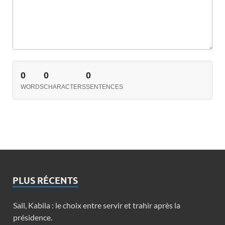
0
0
0
WORDS
CHARACTERS
SENTENCES
PLUS RÉCENTS
Sall, Kabila : le choix entre servir et trahir après la
présidence.