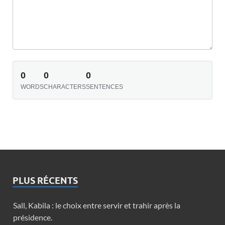
0
0
0
WORDS
CHARACTERS
SENTENCES
PLUS RÉCENTS
Sall, Kabila : le choix entre servir et trahir après la
présidence.