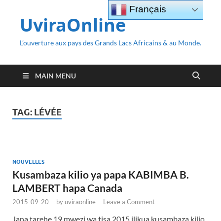
Français
UviraOnline
L’ouverture aux pays des Grands Lacs Africains & au Monde.
MAIN MENU
TAG:
LÉVÉE
NOUVELLES
Kusambaza kilio ya papa KABIMBA B.
LAMBERT hapa Canada
2015-09-20
-
by
uviraonline
-
Leave a Comment
Jana tarehe 19 mwezi wa tisa 2015 ilikua kusambaza kilio