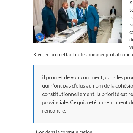
A
t
r
r
c
d
v
Kivu, en promettant de les nommer probablement 
il promet de voir comment, dans les pr
qui n’ont pas d’élus au nom de la cohésio
constitutionnellement, la priorité est 
provinciale. Ce qui a été un sentiment de
rencontre.
lit-on dans la communication.