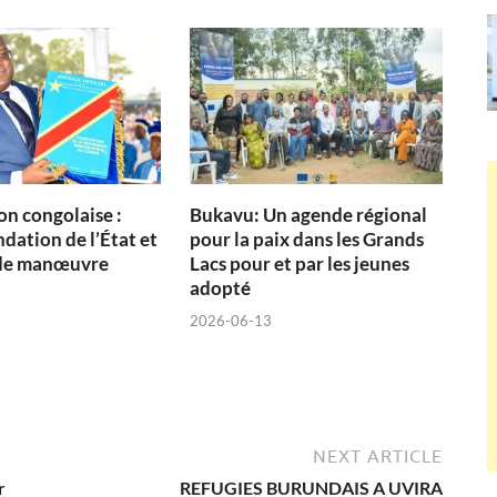
on congolaise :
Bukavu: Un agende régional
dation de l’État et
pour la paix dans les Grands
de manœuvre
Lacs pour et par les jeunes
adopté
2026-06-13
NEXT ARTICLE
r
REFUGIES BURUNDAIS A UVIRA