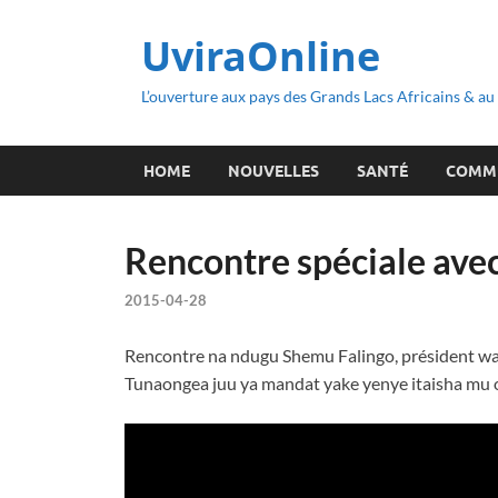
UviraOnline
L’ouverture aux pays des Grands Lacs Africains & a
HOME
NOUVELLES
SANTÉ
COMM
Rencontre spéciale a
2015-04-28
Rencontre na ndugu Shemu Falingo, président wa
Tunaongea juu ya mandat yake yenye itaisha mu