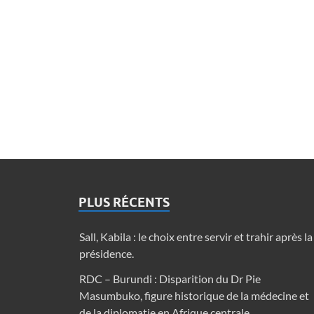
PLUS RÉCENTS
Sall, Kabila : le choix entre servir et trahir après la
présidence.
RDC – Burundi : Disparition du Dr Pie
Masumbuko, figure historique de la médecine et
de la diplomatie en Afrique centrale