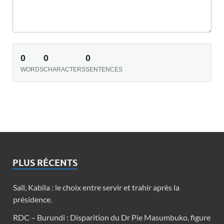
0
0
0
WORDS
CHARACTERS
SENTENCES
PLUS RÉCENTS
Sall, Kabila : le choix entre servir et trahir après la
présidence.
RDC – Burundi : Disparition du Dr Pie Masumbuko, figure