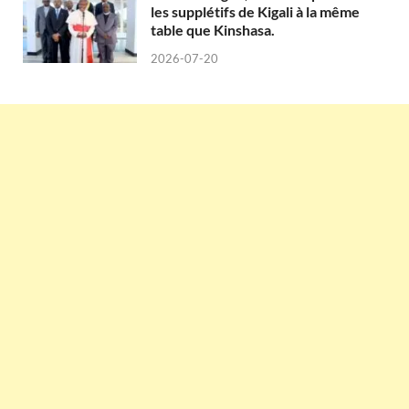
les supplétifs de Kigali à la même
table que Kinshasa.
2026-07-20