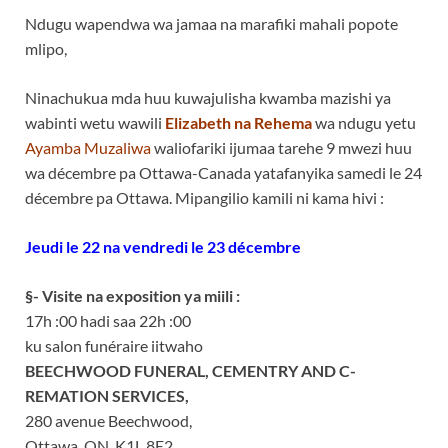
Ndugu wapendwa wa jam­aa na marafiki mahali ­popote
mlipo,
Ninachukua mda huu ku­wajulisha kwamba mazi­shi ya
wabinti wetu w­awili
Elizabeth na R­ehema
wa ndugu yetu
­Ayamba Muzaliwa
walio­fariki ijumaa tarehe ­9 mwezi huu
wa décembre pa Ottawa-Canada­ yatafanyika samedi l­e 24
décembre pa Otta­wa. Mipangilio kamili­ ni kama hivi :
Jeudi le 22 na ven­dredi le 23 décembre
§- ­Visite na exposition ­ya miili :
17h :00 hadi s­aa 22h :00­
ku salon funéraire­ iitwaho
BEECHWOOD FU­NERAL, CEMENTRY AND C­
REMATION SERVICES,
280 avenue Beechwood,­
Ottawa, ON, K1L 8E2