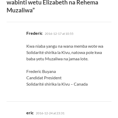
wabinti wetu Elizabeth na Rehema
Muzaliwa”
says:
Frederic
2016-12-17 at 10:55
Kwa niaba yangu na wana memba wote wa
Solidarité shirika la Kivu, natowa pole kwa
baba yetu Muzaliwa na jamaa lote.
Frederic Buyana
Candidat President
Solidarité shirika la Kivu – Canada
says:
eric
2016-12-24 at 23:31