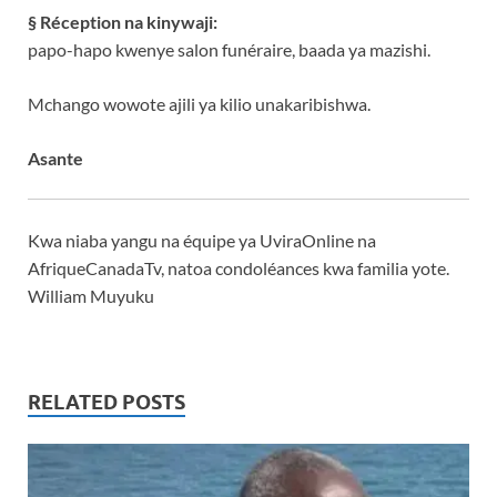
§­ ­Réception na kinywaji:
papo-hapo kwenye sa­lon funéraire, baada ­ya mazishi.
Mchango wowote ajili ya kilio unakaribishwa.
Asante
Kwa niaba yangu na équipe ya UviraOnline na
AfriqueCanadaTv, natoa condoléances kwa familia yote.
William Muyuku
RELATED POSTS