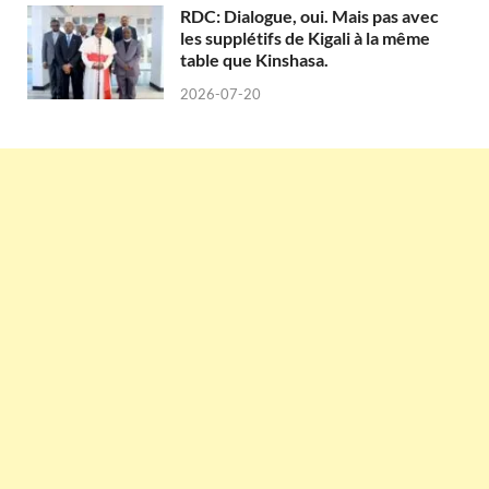
RDC: Dialogue, oui. Mais pas avec
les supplétifs de Kigali à la même
table que Kinshasa.
2026-07-20