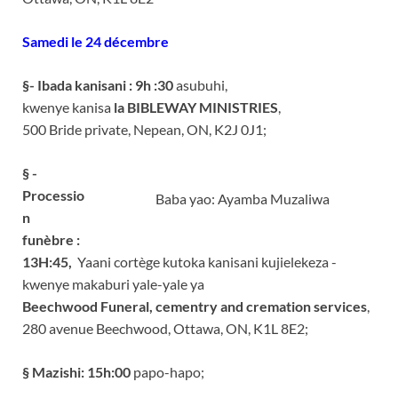
Samedi le 24 décem­bre
§­- ­Ibada kanisani­ :
9h :30
asubuhi,
­kwenye kanisa
la BIBL­EWAY MINISTRIES
,
500 ­Bride private, Nepean­, ON, K2J 0J1;
§­ ­
Processio
Baba yao: Ayamba Muzaliwa
n
funèbre­ :
13H:45,
­ ­Yaani cortège kutoka ­kanisani kujielekeza ­
kwenye makaburi yale-­yale ya
Beechwood Fun­eral, cementry and cr­emation services
,
280­ avenue Beechwood, Ot­tawa, ON, K1L 8E2;
§­ ­Mazishi­: 15h:00
papo-hapo;­