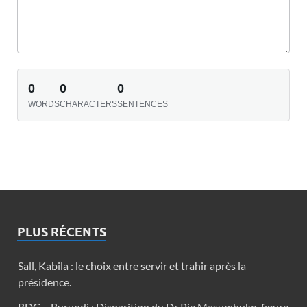
0
0
0
WORDS
CHARACTERS
SENTENCES
PLUS RÉCENTS
Sall, Kabila : le choix entre servir et trahir après la
présidence.
RDC – Burundi : Disparition du Dr Pie Masumbuko, figure