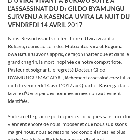
D’UVIRA VIVANT A BUKAVU SUITE A
L’ASSASSINAT DU Dr GILDO BYAMUNGU
SURVENU A KASENGA-UVIRA LA NUIT DU
VENDREDI 14 AVRIL 2017
Nous, Ressortissants du territoire d’Uvira vivant à
Bukavu, réunis au sein des Mutualités Vira et Buguma
bwa Bafuliru avons appris, de façon inattendue et dans le
grand chagrin, la mort inopinée de notre compatriote,
Pasteur et soignant, le regretté Docteur Gildo
BYAMUNGU MAGADJU, lâchement assassiné chez lui la
nuit du vendredi 14 avril 2017 au Quartier Kasenga dans
la ville d’Uvira par des hommes armés non autrement
identifiés.
Suite à cette grande perte que ces inciviques sans foi ni loi
viennent encore de nous imposer et que nous subissons
malgré nous, nous adressons nos condoléances les plus
attristées à la famille biologique, spirituelle et