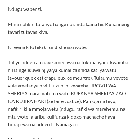
Ndugu wapenzi,
Mimi nafikiri tufanye hange na shida kama hii. Kuna mengi
tayari tutayasikiya.
Ni vema kifo hiki kifundishe sisi wote.
Tuliye ndugu ambaye ameuliwa na tukubaliyane kwamba
hii isingelikuwa njiya ya kumaliza shida kati ya watu
(avouer que c’est crapuleux, ce meurtre). Tulaumu yeyote
yule amefanya hivi. Huzuni ni kwamba UBOVU WA
SHERIYA mara inatuma watu KUFANYA SHERIYA ZAO
NA KUJIPA HAKI (se faire Justice). Pamoja na hiyo,
nafikiri kila mmoja wetu (ndugu, rafiki wa marehemu, na
mtu wote) ajaribu kujifunza kidogo machache haya
tunapewa na ndugu Ir. Namagajo