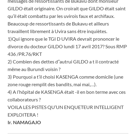
messages de ressortissants de Bukavu dont monsieur
GILDO était originaire. On croirait que GILDO était saint
qu’il était combattu par les uvirois faux et archifaux.
Beaucoup de ressortissants de Bukavu et ailleurs
travaillent librement à Uvira sans être inquiètes.
1)Qui ignore que le TGI D UVIRA devrait prononcer le
divorce du docteur GILDO lundi 17 avril 2017? Sous RMP
436 /PR.76/RKT
2) Combien des dettes d”autrui GILDO a t il contracté
même au Burundi voisin ?
3) Pourquoi a t’il choisi KASENGA comme domicile (une
zone rouge remplit des bandits, mai mai,…).
4) A l’hôpital de KASENGA était -il en bon terme avec ces
collaborateurs ?
VOILA LES PISTES QU’UN ENQUETEUR INTELLIGENT
EXPLOITERA !
Ir. NAMAGAJO