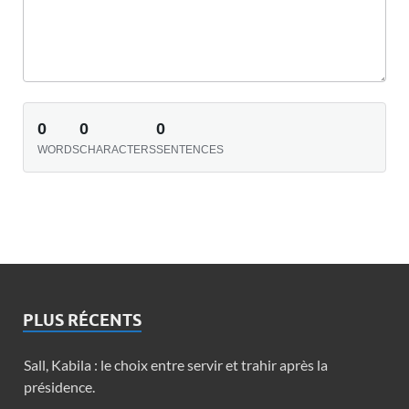
0
0
0
WORDS
CHARACTERS
SENTENCES
PLUS RÉCENTS
Sall, Kabila : le choix entre servir et trahir après la
présidence.