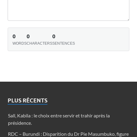
0
0
0
WORDS
CHARACTERS
SENTENCES
PLUS RÉCENTS
Sall, Kabila : le choix entre servir et trahir après la
présidence.
RDC – Burundi : Disparition du Dr Pie Masumbuko, figure