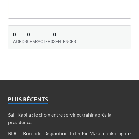
0
0
0
WORDS
CHARACTERS
SENTENCES
PLUS RÉCENTS
Sall, Kabila : le choix entre servir et trahir après la
présidence.
RDC – Burundi : Disparition du Dr Pie Masumbuko, figure