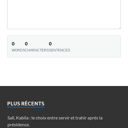
0
0
0
WORDS
CHARACTERS
SENTENCES
PLUS RÉCENTS
Sall, Kabila : le choix entre servir et trahir après la
présidence.