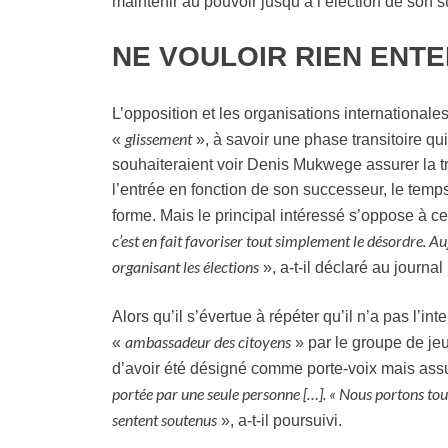
maintenir au pouvoir jusqu’à l’élection de son 
NE VOULOIR RIEN ENTE
L’opposition et les organisations internationales
glissement
«
», à savoir une phase transitoire qu
souhaiteraient voir Denis Mukwege assurer la tr
l’entrée en fonction de son successeur, le temp
forme. Mais le principal intéressé s’oppose à ce
c’est en fait favoriser tout simplement le désordre. Au
organisant les élections
», a-t-il déclaré au journal
Alors qu’il s’évertue à répéter qu’il n’a pas l’int
ambassadeur des citoyens
«
» par le groupe de jeu
d’avoir été désigné comme porte-voix mais ass
portée par une seule personne […]. « Nous portons tous
sentent soutenus
», a-t-il poursuivi.