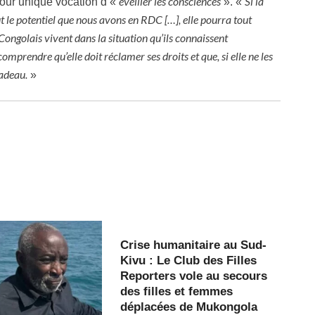
éveiller les consciences
Si la
our unique vocation d’«
». «
 le potentiel que nous avons en RDC […], elle pourra tout
 Congolais vivent dans la situation qu’ils connaissent
omprendre qu’elle doit réclamer ses droits et que, si elle ne les
cadeau.
»
Crise humanitaire au Sud-
Kivu : Le Club des Filles
Reporters vole au secours
des filles et femmes
déplacées de Mukongola