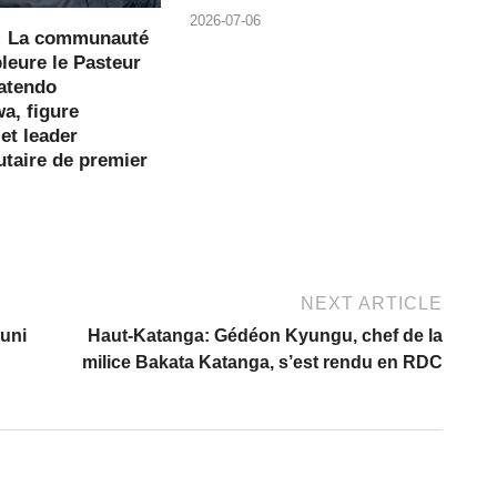
2026-07-06
: La communauté
pleure le Pasteur
atendo
a, figure
 et leader
aire de premier
NEXT ARTICLE
uni
Haut-Katanga: Gédéon Kyungu, chef de la
milice Bakata Katanga, s’est rendu en RDC