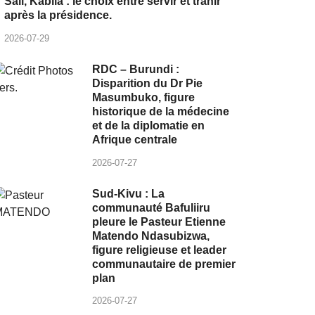
Sall, Kabila : le choix entre servir et trahir
après la présidence.
2026-07-29
RDC – Burundi :
Disparition du Dr Pie
Masumbuko, figure
historique de la médecine
et de la diplomatie en
Afrique centrale
2026-07-27
Sud-Kivu : La
communauté Bafuliiru
pleure le Pasteur Etienne
Matendo Ndasubizwa,
figure religieuse et leader
communautaire de premier
plan
2026-07-27