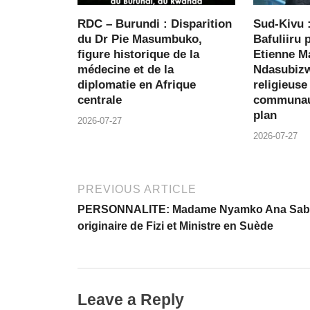
RDC – Burundi : Disparition
Sud-Kivu 
du Dr Pie Masumbuko,
Bafuliiru 
figure historique de la
Etienne M
médecine et de la
Ndasubizw
diplomatie en Afrique
religieuse
centrale
communaut
plan
2026-07-27
2026-07-27
PREVIOUS ARTICLE
PERSONNALITE: Madame Nyamko Ana Sab
originaire de Fizi et Ministre en Suède
Leave a Reply