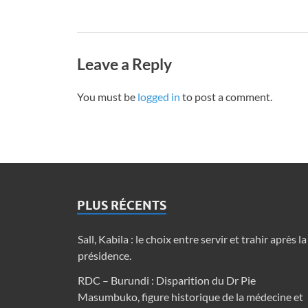
Leave a Reply
You must be
logged in
to post a comment.
PLUS RÉCENTS
Sall, Kabila : le choix entre servir et trahir après la
présidence.
RDC – Burundi : Disparition du Dr Pie
Masumbuko, figure historique de la médecine et