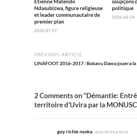
Etienne Matendo
soupçons 
Ndasubizwa, figure religieuse
politique
et leader communautaire de
2026-06-24
premier plan
2026-07-27
PREVIOUS ARTICLE
LINAFOOT 2016-2017 : Bukavu Dawa jouera la
2 Comments on “Démantie: Entrée 
territoire d’Uvira par la MONUS
says:
guy richie nsoka
2016-09-03 at 10:35