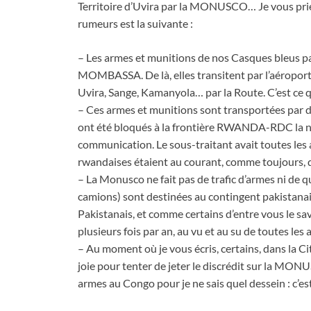
Territoire d’Uvira par la MONUSCO… Je vous prie de
rumeurs est la suivante :
– Les armes et munitions de nos Casques bleus pak
MOMBASSA. De là, elles transitent par l’aéropor
Uvira, Sange, Kamanyola… par la Route. C’est ce qu’
– Ces armes et munitions sont transportées par de
ont été bloqués à la frontière RWANDA-RDC la nu
communication. Le sous-traitant avait toutes les a
rwandaises étaient au courant, comme toujours, d
– La Monusco ne fait pas de trafic d’armes ni de q
camions) sont destinées au contingent pakistana
Pakistanais, et comme certains d’entre vous le save
plusieurs fois par an, au vu et au su de toutes les 
– Au moment où je vous écris, certains, dans la Cit
joie pour tenter de jeter le discrédit sur la MON
armes au Congo pour je ne sais quel dessein : c