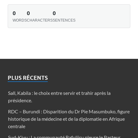
0
0
0
WORDS
CHARACTERS
SENTENCES
PLUS RÉCENTS
Sall, Kabila : le choix entre servir et trahir après la
présidence.
RDC – Burundi : Disparition du Dr Pie Masumbuko, figure
historique de la médecine et de la diplomatie en Afrique
centrale
Sud-Kivu : La communauté Bafuliiru pleure le Pasteur