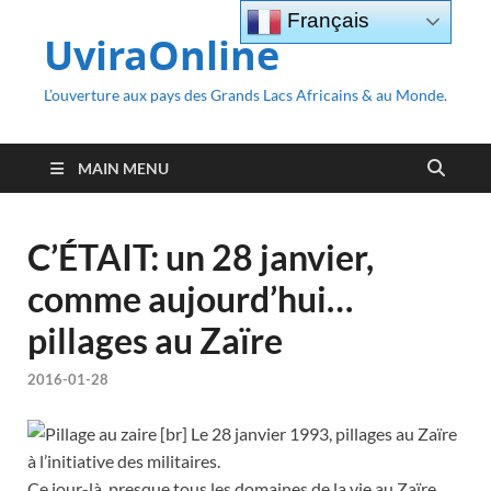
Français
UviraOnline
L’ouverture aux pays des Grands Lacs Africains & au Monde.
MAIN MENU
C’ÉTAIT: un 28 janvier,
comme aujourd’hui…
pillages au Zaïre
2016-01-28
[br] Le 28 janvier 1993, pillages au Zaïre
à l’initiative des militaires.
Ce jour-là, presque tous les domaines de la vie au Zaïre