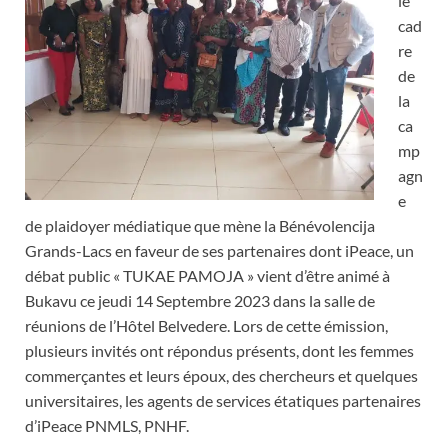
le
cad
re
de
la
ca
mp
agn
e
de plaidoyer médiatique que mène la Bénévolencija
Grands-Lacs en faveur de ses partenaires dont iPeace, un
débat public « TUKAE PAMOJA » vient d’être animé à
Bukavu ce jeudi 14 Septembre 2023 dans la salle de
réunions de l’Hôtel Belvedere. Lors de cette émission,
plusieurs invités ont répondus présents, dont les femmes
commerçantes et leurs époux, des chercheurs et quelques
universitaires, les agents de services étatiques partenaires
d’iPeace PNMLS, PNHF.