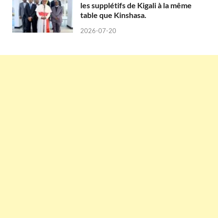
les supplétifs de Kigali à la même
table que Kinshasa.
2026-07-20