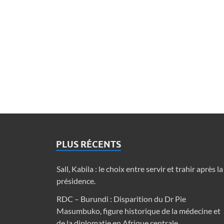
PLUS RÉCENTS
Sall, Kabila : le choix entre servir et trahir après la
présidence.
RDC – Burundi : Disparition du Dr Pie
Masumbuko, figure historique de la médecine et
de la diplomatie en Afrique centrale