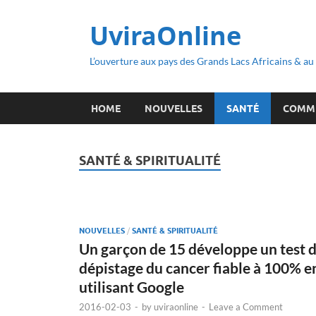
UviraOnline
L’ouverture aux pays des Grands Lacs Africains & a
HOME
NOUVELLES
SANTÉ
COMM
SANTÉ & SPIRITUALITÉ
NOUVELLES
/
SANTÉ & SPIRITUALITÉ
Un garçon de 15 développe un test 
dépistage du cancer fiable à 100% e
utilisant Google
2016-02-03
-
by
uviraonline
-
Leave a Comment